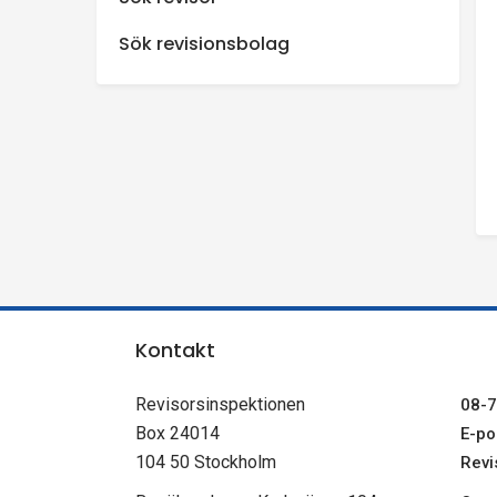
n
Sök revisionsbolag
s
p
e
k
t
Kontakt
i
Revisorsinspektionen
08-7
o
Box 24014
E-pos
104 50 Stockholm
Revi
n