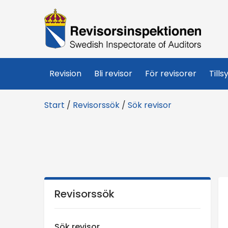
R
e
v
Revision
Bli revisor
För revisorer
Tills
i
Start
/
Revisorssök
/
Sök revisor
s
o
r
s
Revisorssök
i
Sök revisor