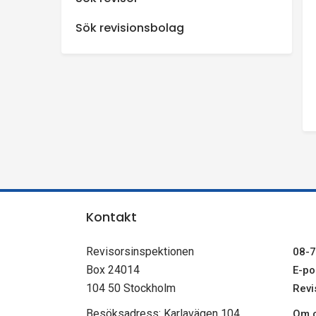
n
Sök revisionsbolag
s
p
e
k
t
Kontakt
i
Revisorsinspektionen
08-7
o
Box 24014
E-pos
104 50 Stockholm
Revi
n
Besöksadress: Karlavägen 104
Om c