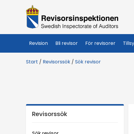
R
e
v
Revision
Bli revisor
För revisorer
Tills
i
Start
/
Revisorssök
/
Sök revisor
s
o
r
s
Revisorssök
i
Sök revisor