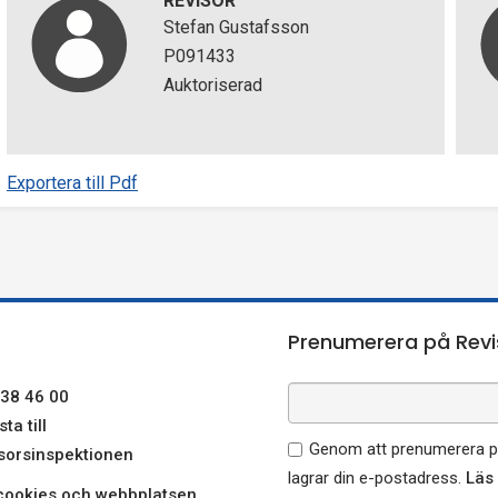
REVISOR
Stefan Gustafsson
P091433
Auktoriserad
Exportera till Pdf
Prenumerera på Revi
38 46 00
ta till
Genom att prenumerera på
sorsinspektionen
lagrar din e-postadress.
Läs
ookies och webbplatsen