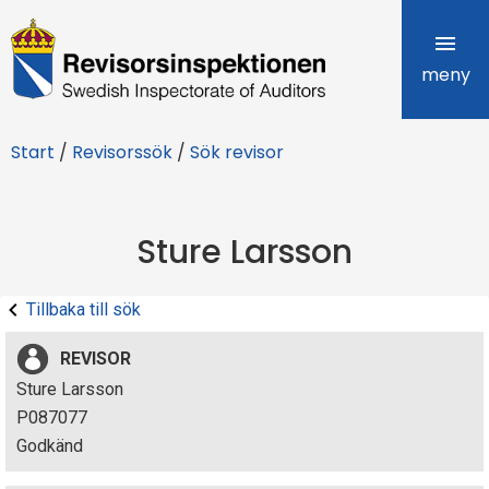
R
e
meny
v
Start
/
Revisorssök
/
Sök revisor
i
s
Sture Larsson
o
r
Tillbaka till sök
s
REVISOR
i
Sture Larsson
P087077
n
Godkänd
s