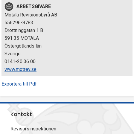
p
ARBETSGIVARE
Motala Revisionsbyrå AB
e
556296-8783
k
Drottninggatan 1 B
591 35 MOTALA
t
Östergötlands län
i
Sverige
0141-20 36 00
o
www.motrev.se
n
Exportera till Pdf
e
n
Kontakt
Revisorsinspektionen