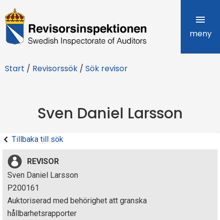
R
e
meny
v
Start
/
Revisorssök
/
Sök revisor
i
s
Sven Daniel Larsson
o
r
Tillbaka till sök
s
REVISOR
i
Sven Daniel Larsson
P200161
n
Auktoriserad med behörighet att granska
s
hållbarhetsrapporter