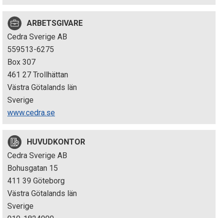
p
ARBETSGIVARE
e
Cedra Sverige AB
k
559513-6275
Box 307
t
461 27 Trollhättan
i
Västra Götalands län
Sverige
o
www.cedra.se
n
HUVUDKONTOR
e
Cedra Sverige AB
n
Bohusgatan 15
411 39 Göteborg
Västra Götalands län
Sverige