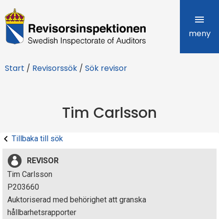
R
e
meny
v
Start
/
Revisorssök
/
Sök revisor
i
s
Tim Carlsson
o
r
Tillbaka till sök
s
REVISOR
i
Tim Carlsson
P203660
n
Auktoriserad med behörighet att granska
s
hållbarhetsrapporter