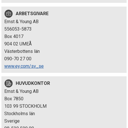
p
ARBETSGIVARE
e
Ernst & Young AB
k
556053-5873
Box 4017
t
904 02 UMEÅ
i
Västerbottens län
090-70 27 00
o
www.ey.com/sv_se
n
HUVUDKONTOR
e
Ernst & Young AB
n
Box 7850
103 99 STOCKHOLM
Stockholms län
Sverige