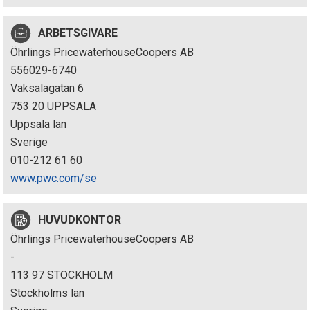
p
ARBETSGIVARE
e
Öhrlings PricewaterhouseCoopers AB
k
556029-6740
Vaksalagatan 6
t
753 20 UPPSALA
i
Uppsala län
Sverige
o
010-212 61 60
n
www.pwc.com/se
e
HUVUDKONTOR
n
Öhrlings PricewaterhouseCoopers AB
-
113 97 STOCKHOLM
Stockholms län