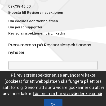
08-738 46 00
E-posta till Revisorsinspektionen
Om cookies och webbplatsen
Om personuppgifter
Revisorsinspektionen på Linkedin
Prenumerera på Revisorsinspektionens
nyheter
På revisorsinspektionen.se använder vi kakor
Genom att prenumerera på nyheter godkänner du att
(cookies) för att webbplatsen ska fungera på ett bra
Revisorsinspektionen lagrar din e-postadress.
sätt för dig. Genom att surfa vidare godkänner du att vi
Läs mer
använder kakor.
Läs mer om hur vi använder kakor här
.