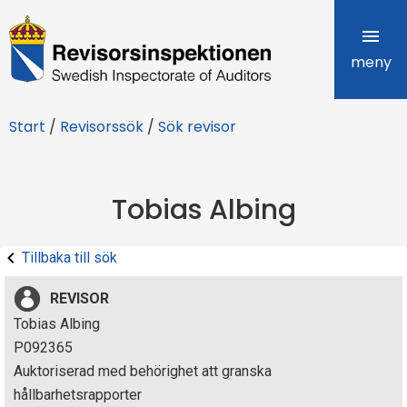
R
e
meny
v
Start
/
Revisorssök
/
Sök revisor
i
s
Tobias Albing
o
r
Tillbaka till sök
s
REVISOR
i
Tobias Albing
P092365
n
Auktoriserad med behörighet att granska
s
hållbarhetsrapporter