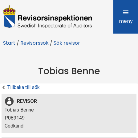
R
e
meny
v
Start
/
Revisorssök
/
Sök revisor
i
s
Tobias Benne
o
r
Tillbaka till sök
s
REVISOR
i
Tobias Benne
P089149
n
Godkänd
s