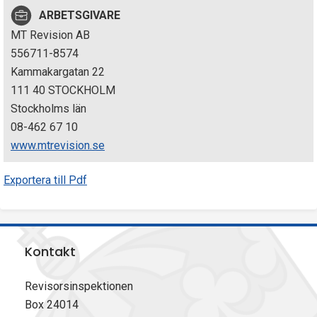
p
ARBETSGIVARE
MT Revision AB
e
556711-8574
k
Kammakargatan 22
111 40 STOCKHOLM
t
Stockholms län
i
08-462 67 10
www.mtrevision.se
o
Exportera till Pdf
n
e
n
Kontakt
Revisorsinspektionen
Box 24014