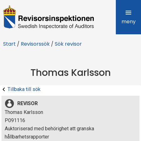
R
e
meny
v
Start
/
Revisorssök
/
Sök revisor
i
s
Thomas Karlsson
o
r
Tillbaka till sök
s
REVISOR
i
Thomas Karlsson
P091116
n
Auktoriserad med behörighet att granska
s
hållbarhetsrapporter