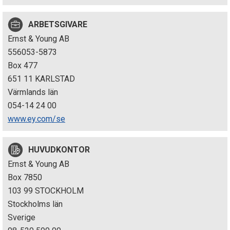
p
ARBETSGIVARE
e
Ernst & Young AB
k
556053-5873
Box 477
t
651 11 KARLSTAD
i
Värmlands län
054-14 24 00
o
www.ey.com/se
n
HUVUDKONTOR
e
Ernst & Young AB
n
Box 7850
103 99 STOCKHOLM
Stockholms län
Sverige