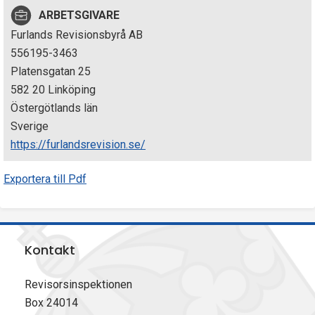
p
ARBETSGIVARE
Furlands Revisionsbyrå AB
e
556195-3463
k
Platensgatan 25
582 20 Linköping
t
Östergötlands län
i
Sverige
https://furlandsrevision.se/
o
Exportera till Pdf
n
e
n
Kontakt
Revisorsinspektionen
Box 24014