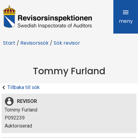
R
e
meny
v
Start
/
Revisorssök
/
Sök revisor
i
s
Tommy Furland
o
r
Tillbaka till sök
s
REVISOR
i
Tommy Furland
P092239
n
Auktoriserad
s