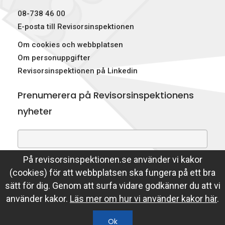
08-738 46 00
E-posta till Revisorsinspektionen
Om cookies och webbplatsen
Om personuppgifter
Revisorsinspektionen på Linkedin
Prenumerera på Revisorsinspektionens
nyheter
På revisorsinspektionen.se använder vi kakor
Genom att prenumerera på nyheter godkänner du att
(cookies) för att webbplatsen ska fungera på ett bra
Revisorsinspektionen lagrar din e-postadress.
sätt för dig. Genom att surfa vidare godkänner du att vi
Läs mer
använder kakor.
Läs mer om hur vi använder kakor här
.