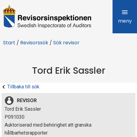
R
e
meny
v
Start
/
Revisorssök
/
Sök revisor
i
s
Tord Erik Sassler
o
r
Tillbaka till sök
s
REVISOR
i
Tord Erik Sassler
P091030
n
Auktoriserad med behörighet att granska
s
hållbarhetsrapporter