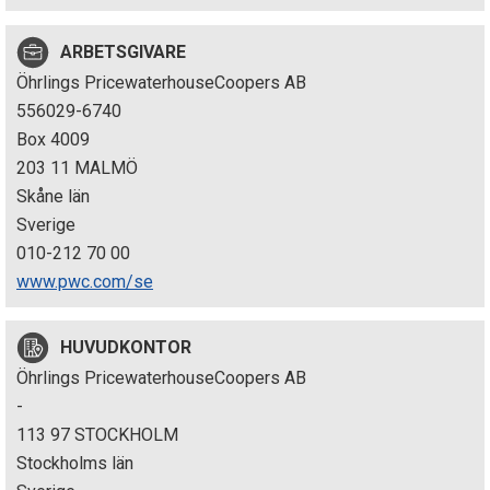
p
ARBETSGIVARE
e
Öhrlings PricewaterhouseCoopers AB
k
556029-6740
Box 4009
t
203 11 MALMÖ
i
Skåne län
Sverige
o
010-212 70 00
n
www.pwc.com/se
e
HUVUDKONTOR
n
Öhrlings PricewaterhouseCoopers AB
-
113 97 STOCKHOLM
Stockholms län