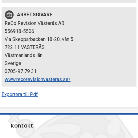
p
ARBETSGIVARE
e
ReCo Revision Västerås AB
k
556918-5506
V:a Skepparbacken 18-20, vån 5
t
722 11 VÄSTERÅS
i
Västmanlands län
Sverige
o
0705-97 79 31
n
www.recorevisionvasteras.se/
e
Exportera till Pdf
n
Kontakt