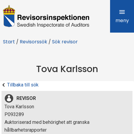
R
e
meny
v
Start
/
Revisorssök
/
Sök revisor
i
s
Tova Karlsson
o
r
Tillbaka till sök
s
REVISOR
i
Tova Karlsson
P093289
n
Auktoriserad med behörighet att granska
s
hållbarhetsrapporter