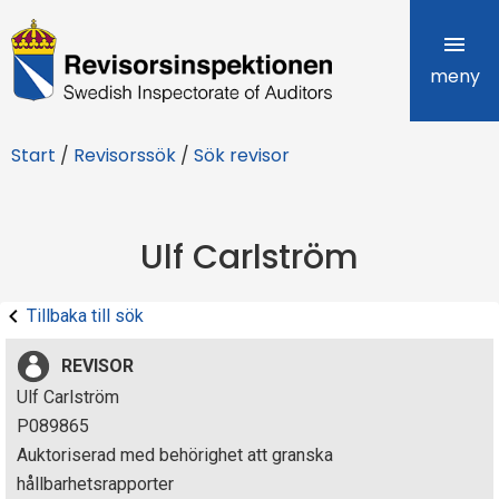
R
e
meny
v
Start
/
Revisorssök
/
Sök revisor
i
s
Ulf Carlström
o
r
Tillbaka till sök
s
REVISOR
i
Ulf Carlström
P089865
n
Auktoriserad med behörighet att granska
s
hållbarhetsrapporter