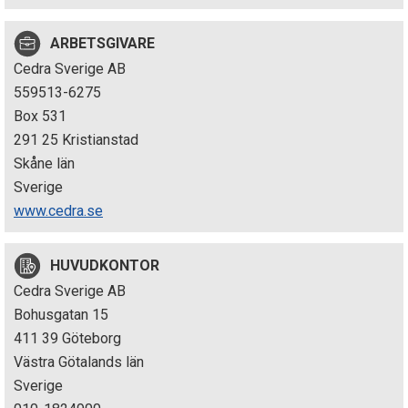
p
ARBETSGIVARE
e
Cedra Sverige AB
k
559513-6275
Box 531
t
291 25 Kristianstad
i
Skåne län
Sverige
o
www.cedra.se
n
HUVUDKONTOR
e
Cedra Sverige AB
n
Bohusgatan 15
411 39 Göteborg
Västra Götalands län
Sverige