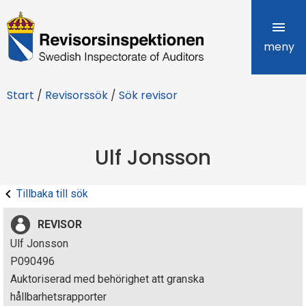
R
e
meny
v
Start
/
Revisorssök
/
Sök revisor
i
s
Ulf Jonsson
o
r
Tillbaka till sök
s
REVISOR
i
Ulf Jonsson
P090496
n
Auktoriserad med behörighet att granska
s
hållbarhetsrapporter