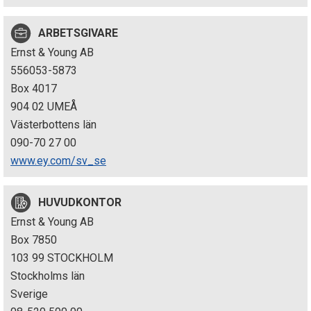
p
ARBETSGIVARE
e
Ernst & Young AB
k
556053-5873
Box 4017
t
904 02 UMEÅ
i
Västerbottens län
090-70 27 00
o
www.ey.com/sv_se
n
HUVUDKONTOR
e
Ernst & Young AB
n
Box 7850
103 99 STOCKHOLM
Stockholms län
Sverige