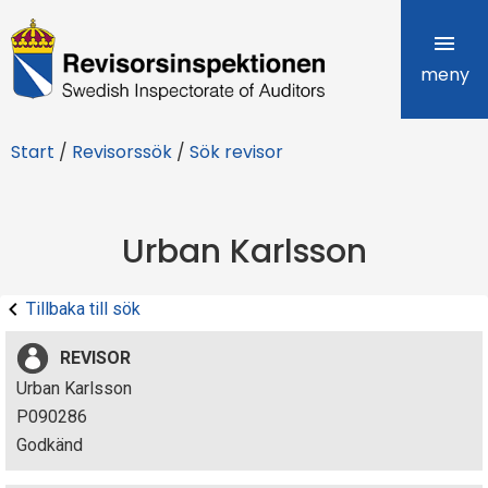
R
e
meny
v
Start
/
Revisorssök
/
Sök revisor
i
s
Urban Karlsson
o
r
Tillbaka till sök
s
REVISOR
i
Urban Karlsson
P090286
n
Godkänd
s