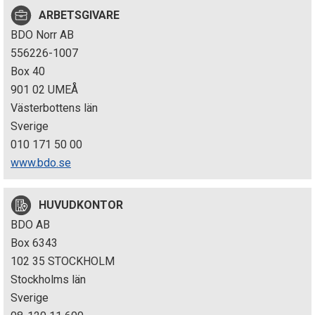
p
ARBETSGIVARE
BDO Norr AB
e
556226-1007
k
Box 40
901 02 UMEÅ
t
Västerbottens län
i
Sverige
010 171 50 00
o
www.bdo.se
n
HUVUDKONTOR
e
BDO AB
n
Box 6343
102 35 STOCKHOLM
Stockholms län
Sverige