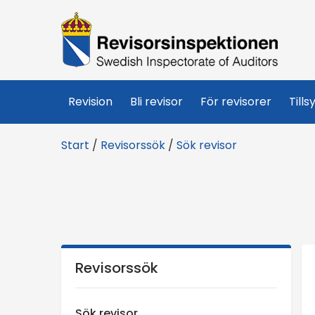
R
e
v
Revision
Bli revisor
För revisorer
Tills
i
Start
/
Revisorssök
/
Sök revisor
s
o
r
s
Revisorssök
i
Sök revisor