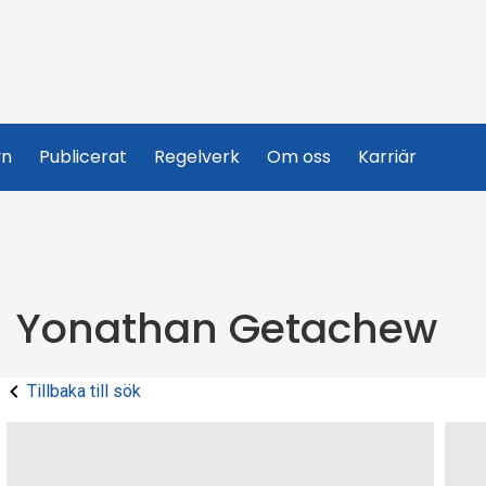
yn
Publicerat
Regelverk
Om oss
Karriär
Yonathan Getachew
Tillbaka till sök