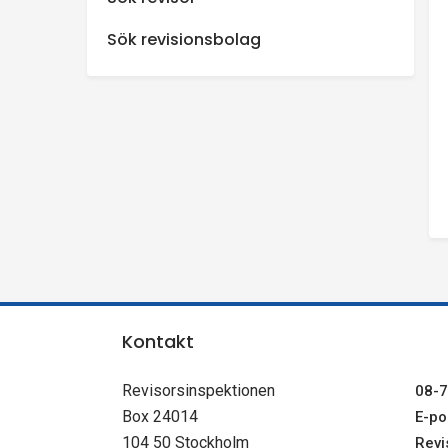
n
Sök revisionsbolag
s
p
e
k
t
i
Kontakt
o
Revisorsinspektionen
08-7
Box 24014
E-pos
n
104 50 Stockholm
Revi