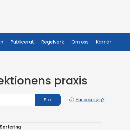
yn
Publicerat
Regelverk
Om oss
Karriär
ektionens praxis
Sök
Hur söker jag?
Sortering