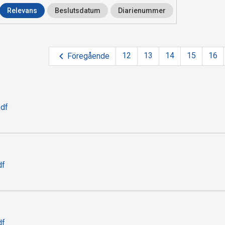
Relevans
Beslutsdatum
Diarienummer
12
13
14
15
16
Föregående
pdf
df
df