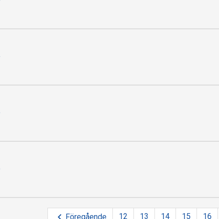
f
f
f
f
12
13
14
15
16
Föregående