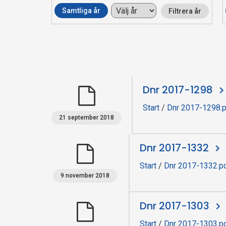
Samtliga år
Filtrera år
n
s
p
Dnr 2017-1298
e
Start
/
Dnr 2017-1298.
k
21 september 2018
t
Dnr 2017-1332
i
Start
/
Dnr 2017-1332.p
9 november 2018
o
Dnr 2017-1303
n
Start
/
Dnr 2017-1303.p