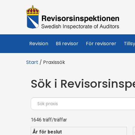
R
e
v
Revision
Bli revisor
För revisorer
Tills
i
Start
/
Praxissök
s
Sök i Revisorsinsp
o
r
s
1646 träff/träffar
i
År för beslut