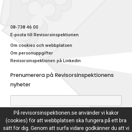
08-738 46 00
E-posta till Revisorsinspektionen
Om cookies och webbplatsen
Om personuppgifter
Revisorsinspektionen på Linkedin
Prenumerera på Revisorsinspektionens
nyheter
På revisorsinspektionen.se använder vi kakor
Genom att prenumerera på nyheter godkänner du att
(cookies) för att webbplatsen ska fungera på ett bra
Revisorsinspektionen lagrar din e-postadress.
sätt för dig. Genom att surfa vidare godkänner du att vi
Läs mer