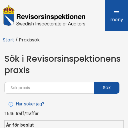
R
e
meny
v
Start
/
Praxissök
i
s
Sök i Revisorsinspektionens
o
praxis
r
Sök
s
i
Hur söker jag?
n
1646 träff/träffar
s
År för beslut