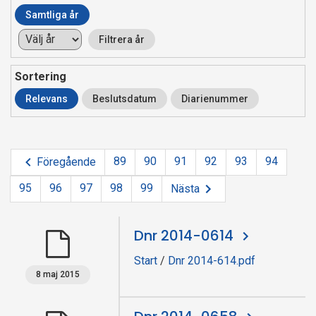
p
Samtliga år
e
Filtrera år
k
Sortering
t
Relevans
Beslutsdatum
Diarienummer
i
o
89
90
91
92
93
94
Föregående
n
95
96
97
98
99
Nästa
e
Dnr 2014-0614
n
Start
/
Dnr 2014-614.pdf
8 maj 2015